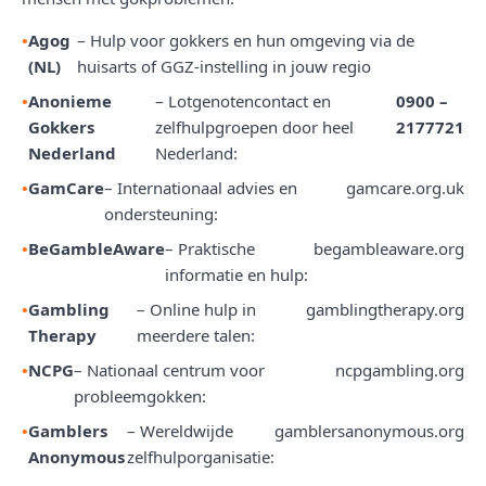
Agog
– Hulp voor gokkers en hun omgeving via de
(NL)
huisarts of GGZ-instelling in jouw regio
Anonieme
– Lotgenotencontact en
0900 –
Gokkers
zelfhulpgroepen door heel
2177721
Nederland
Nederland:
GamCare
– Internationaal advies en
gamcare.org.uk
ondersteuning:
BeGambleAware
– Praktische
begambleaware.org
informatie en hulp:
Gambling
– Online hulp in
gamblingtherapy.org
Therapy
meerdere talen:
NCPG
– Nationaal centrum voor
ncpgambling.org
probleemgokken:
Gamblers
– Wereldwijde
gamblersanonymous.org
Anonymous
zelfhulporganisatie: