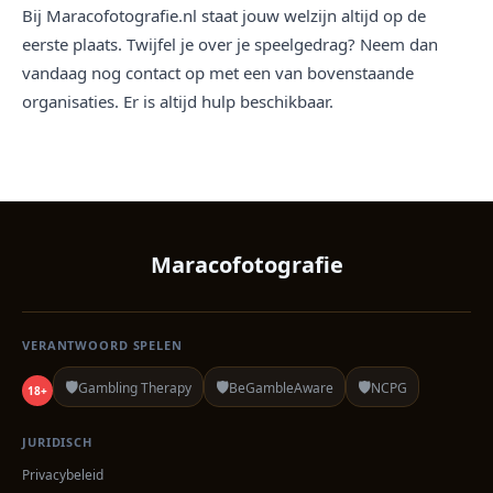
Bij Maracofotografie.nl staat jouw welzijn altijd op de
eerste plaats. Twijfel je over je speelgedrag? Neem dan
vandaag nog contact op met een van bovenstaande
organisaties. Er is altijd hulp beschikbaar.
Maracofotografie
VERANTWOORD SPELEN
🛡️
🛡️
🛡️
Gambling Therapy
BeGambleAware
NCPG
18+
JURIDISCH
Privacybeleid