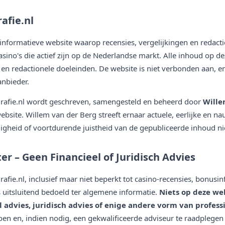
afie.nl
 informatieve website waarop recensies, vergelijkingen en redact
sino's die actief zijn op de Nederlandse markt. Alle inhoud op dez
en redactionele doeleinden. De website is niet verbonden aan, e
anbieder.
rafie.nl wordt geschreven, samengesteld en beheerd door
Wille
bsite. Willem van der Berg streeft ernaar actuele, eerlijke en na
igheid of voortdurende juistheid van de gepubliceerde inhoud ni
er – Geen Financieel of Juridisch Advies
fie.nl, inclusief maar niet beperkt tot casino-recensies, bonusin
is uitsluitend bedoeld ter algemene informatie.
Niets op deze w
 advies, juridisch advies of enige andere vorm van profess
oen en, indien nodig, een gekwalificeerde adviseur te raadplegen