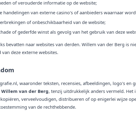
heden of verouderde informatie op de website;
de handelingen van externe casino's of aanbieders waarnaar wordt
derbrekingen of onbeschikbaarheid van de website;
chade of gederfde winst als gevolg van het gebruik van deze webs
nks bevatten naar websites van derden. Willem van der Berg is ni
d van deze externe websites.
endom
afie.nl, waaronder teksten, recensies, afbeeldingen, logo's en gr
n
Willem van der Berg
, tenzij uitdrukkelijk anders vermeld. Het
 kopiëren, verveelvoudigen, distribueren of op enigerlei wijze o
e toestemming van de rechthebbende.