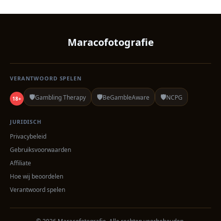
Maracofotografie
VERANTWOORD SPELEN
🛡️
🛡️
🛡️
Gambling Therapy
BeGambleAware
NCPG
18+
JURIDISCH
Privacybeleid
Gebruiksvoorwaarden
Affiliate
Hoe wij beoordelen
Verantwoord spelen